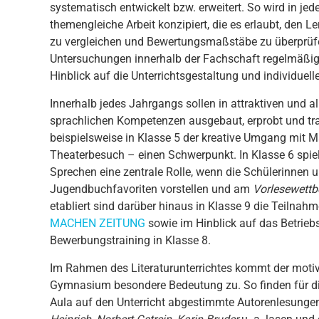
systematisch entwickelt bzw. erweitert. So wird in je
themengleiche Arbeit konzipiert, die es erlaubt, den 
zu vergleichen und Bewertungsmaßstäbe zu überprü
Untersuchungen innerhalb der Fachschaft regelmäßi
Hinblick auf die Unterrichtsgestaltung und individuel
Innerhalb jedes Jahrgangs sollen in attraktiven und a
sprachlichen Kompetenzen ausgebaut, erprobt und trai
beispielsweise in Klasse 5 der kreative Umgang mit 
Theaterbesuch – einen Schwerpunkt. In Klasse 6 spi
Sprechen eine zentrale Rolle, wenn die Schülerinnen u
Jugendbuchfavoriten vorstellen und am
Vorlesewett
etabliert sind darüber hinaus in Klasse 9 die Teilna
MACHEN ZEITUNG
sowie im Hinblick auf das Betrie
Bewerbungstraining in Klasse 8.
Im Rahmen des Literaturunterrichtes kommt der moti
Gymnasium besondere Bedeutung zu. So finden für die 
Aula auf den Unterricht abgestimmte Autorenlesunge