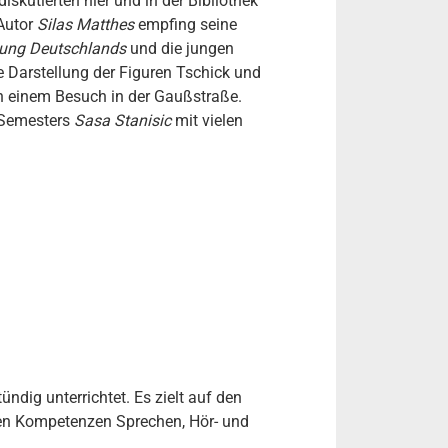
diskutierten hier und in der Bibliothek
 Autor
Silas Matthes
empfing seine
sung Deutschlands
und die jungen
re Darstellung der Figuren Tschick und
h einem Besuch in der Gaußstraße.
 Semesters
Sasa Stanisic
mit vielen
dig unterrichtet. Es zielt auf den
en Kompetenzen Sprechen, Hör- und