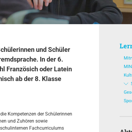
Ler
chülerinnen und Schüler
Mit
remdsprache. In der 6.
MIN
hl Französich oder Latein
Kult
isch ab der 8. Klasse
Gese
Spo
die Kompetenzen der Schülerinnen
chen und Zuhören sowie
schulinternen Fachcurriculums
Akt