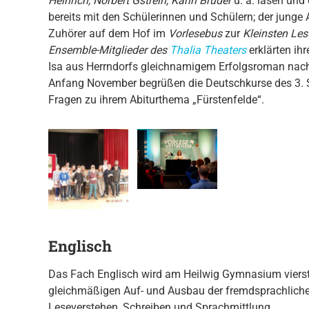
Heinrich, Norbert Gstrein, Karin Bruder
u. a. lasen und 
bereits mit den Schülerinnen und Schülern; der junge
Zuhörer auf dem Hof im
Vorlesebus
zur
Kleinsten Le
Ensemble-Mitglieder des
Thalia Theaters
erklärten ih
Isa aus Herrndorfs gleichnamigem Erfolgsroman nac
Anfang November begrüßen die Deutschkurse des 3.
Fragen zu ihrem Abiturthema „Fürstenfelde“.
Englisch
Das Fach Englisch wird am Heilwig Gymnasium vierstün
gleichmäßigen Auf- und Ausbau der fremdsprachlich
Leseverstehen, Schreiben und Sprachmittlung.