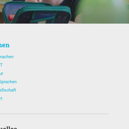
nen
machen
T
ur
Sprachen
llschaft
rt
uelles