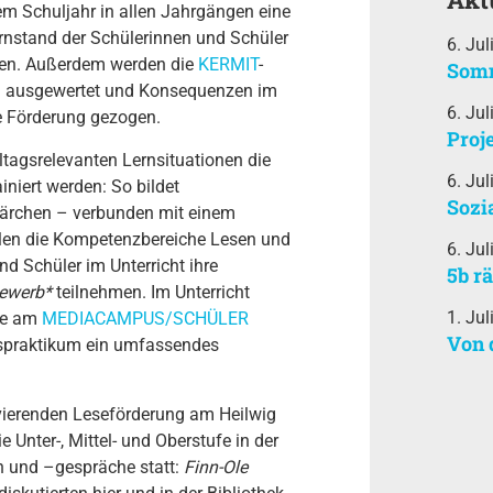
dem Schuljahr in allen Jahrgängen eine
Lernstand der Schülerinnen und Schüler
6. Jul
fen. Außerdem werden die
KERMIT
-
Somm
g ausgewertet und Konsequenzen im
6. Jul
le Förderung gezogen.
Proj
lltagsrelevanten Lernsituationen die
6. Jul
niert werden: So bildet
Sozi
Märchen – verbunden mit einem
elen die Kompetenzbereiche Lesen und
6. Jul
nd Schüler im Unterricht ihre
5b r
bewerb*
teilnehmen. Im Unterricht
1. Jul
hme am
MEDIACAMPUS/SCHÜLER
Von 
bspraktikum ein umfassendes
vierenden Leseförderung am Heilwig
Unter-, Mittel- und Oberstufe in der
n und –gespräche statt:
Finn-Ole