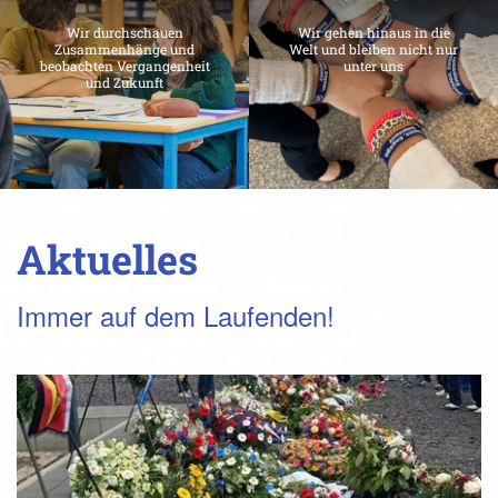
Wir durchschauen
Wir gehen hinaus in die
Zusammenhänge und
Welt und bleiben nicht nur
beobachten Vergangenheit
unter uns
und Zukunft
Aktuelles
Immer auf dem Laufenden!