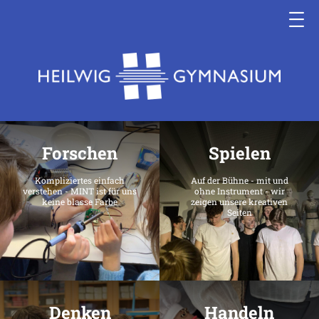
Forschen
Spielen
Kompliziertes einfach
Auf der Bühne - mit und
verstehen - MINT ist für uns
ohne Instrument - wir
keine blasse Farbe
zeigen unsere kreativen
Seiten
Denken
Handeln