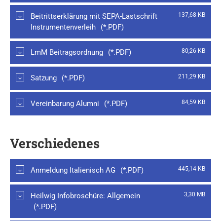
137,68 KB
Beitrittserklärung mit SEPA-Lastschrift
Instrumentenverleih
80,26 KB
LmM Beitragsordnung
211,29 KB
Satzung
84,59 KB
Vereinbarung Alumni
Verschiedenes
445,14 KB
Anmeldung Italienisch AG
3,30 MB
Heilwig Infobroschüre: Allgemein