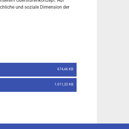
unserem Oberstufenkonzept. Auf
achliche und soziale Dimension der
674,46 KB
1.011,32 KB