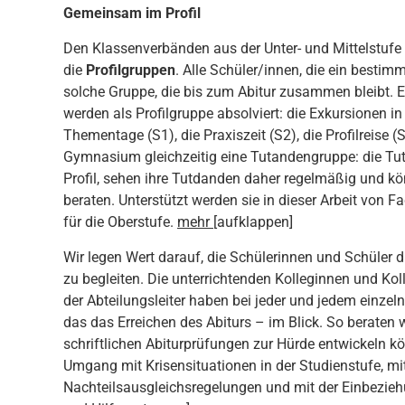
Gemeinsam im Profil
Den Klassenverbänden aus der Unter- und Mittelstufe 
die
Profilgruppen
. Alle Schüler/innen, die ein bestim
solche Gruppe, die bis zum Abitur zusammen­ bleibt. 
werden als Profilgruppe absolviert: die Exkursionen i
Thementage (S1), die Praxiszeit (S2), die Profilreise (
Gymnasium gleichzeitig eine Tutandengruppe: die Tut
Profil, sehen ihre Tutdanden daher regelmäßig und kö
beraten. Unterstützt werden sie in dieser Arbeit von F
für die Oberstufe.
mehr
[aufklappen]
Wir legen Wert darauf, die Schülerinnen und Schüler du
zu begleiten. Die unterrichtenden Kolleginnen und Kol
der Abteilungsleiter haben bei jeder und jedem einzel
das das Erreichen des Abiturs – im Blick. So beraten w
schriftlichen Abiturprüfungen zur Hürde entwickeln k
Umgang mit Krisensituationen in der Studienstufe, m
Nachteilsausgleichsregelungen und mit der Einbezie