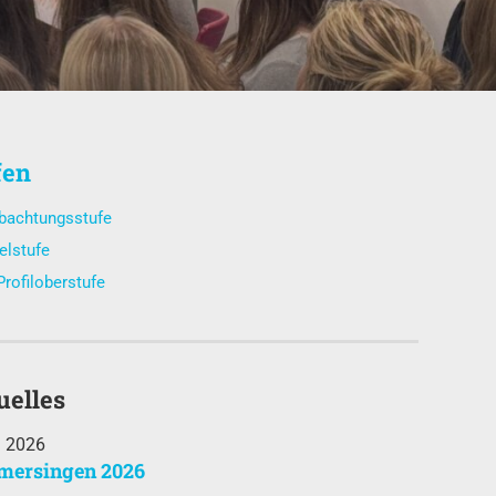
fen
bachtungsstufe
elstufe
Profiloberstufe
uelles
i 2026
ersingen 2026