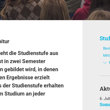
e
Stu
itur
Beo
t die Studienstufe aus
Mitt
st in zwei Semester
n gebildet wird, in denen
en Ergebnisse erzielt
 der Studienstufe erhalten
Akt
um Studium an jeder
6. Jul
Somm