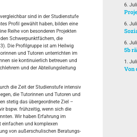
6. Jul
Proj
vergleichbar sind in der Studienstufe
mtes Profil gewählt haben, bilden eine
6. Jul
Sozi
Eine Reihe von besonderen Projekten
n den Schwerpunktfächern, die
6. Jul
S3). Die Profilgruppe ist am Heilwig
5b r
orinnen und Tutoren unterrichten im
nnen sie kontinuierlich betreuen und
1. Jul
achlehrern und der Abteilungsleitung
Von 
rch die Zeit der Studienstufe intensiv
legen, die Tutorinnen und Tutoren und
nen stetig das übergeordnete Ziel –
ir bspw. frühzeitig, wenn sich die
önnten. Wir haben Erfahrung im
it einfachen und komplexen
hung von außerschulischen Beratungs-