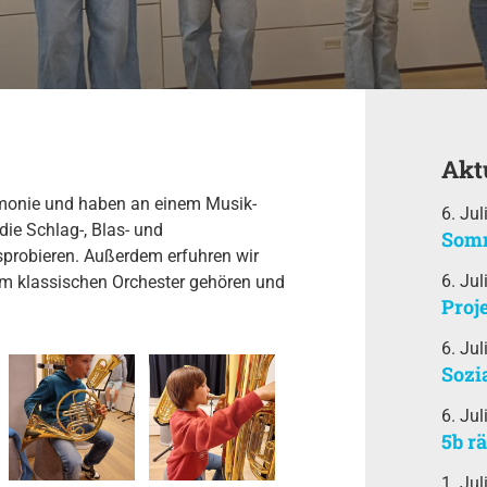
Akt
rmonie und haben an einem Musik-
6. Jul
die Schlag-, Blas- und
Somm
sprobieren. Außerdem erfuhren wir
6. Jul
zum klassischen Orchester gehören und
Proj
6. Jul
Sozi
6. Jul
5b r
1. Jul