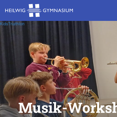
KidsTriathlon
Musik-Worksho