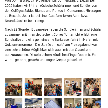
Von Donnerstag, 27. November bis Donnerstag, 5. Dezember
2025 haben wir 34 französische Schülerinnen und Schüler von
den Collèges Sables Blancs und Porzou in Concarneau/Bretagne
zu Besuch. Jeder ist bei einer Gastfamilie von Acht- bzw.
Neuntklässlern beherbergt.
Nach 22 Stunden Busanreise haben die Schülerinnen und Schüler
zusammen mit ihren deutschen „Corres“ Unterricht erlebt, eine
Schulrallye und eine gemeinsame Barkassenfahrt im Hafen mit
Quiz unternommen. Die „Soirée amicale“ am Freitagabend war
eine sehr schöne Möglichkeit sich auch mit den Gasteltern
auszutauschen. Diese brachten köstliches Fingerfood mit. Es
wurde getanzt, gelacht und sogar Crêpes gebacken!